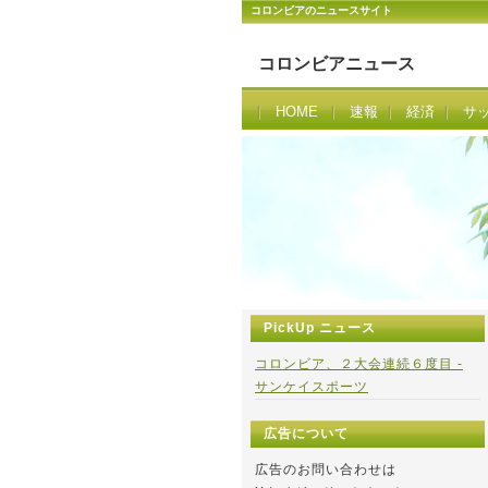
コロンビアのニュースサイト
コロンビアニュース
HOME
速報
経済
サ
PickUp ニュース
コロンビア、２大会連続６度目 -
サンケイスポーツ
広告について
広告のお問い合わせは