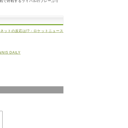
戦で対戦するライバルのプレーぶり
ネットの反応は!? - ロケットニュース
IS DAILY