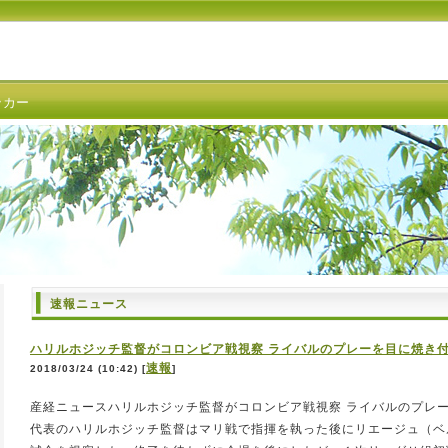
ッカー
速報ニュース
ハリルホジッチ監督がコロンビア戦視察 ライバルのプレーを目に焼き付け
速報
2018/03/24 (10:42) [
]
産経ニュースハリルホジッチ監督がコロンビア戦視察 ライバルのプレ
代表のハリルホジッチ監督はマリ戦で指揮を執った後にリエージュ（ベ