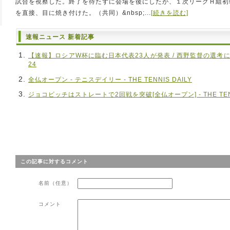
試合を視察した。終了を待たずに会場を後にしたが、１次リーグＨ組初
を直接、目に焼き付けた。（共同）&nbsp;...
[続きを読む]
速報ニュース 新着記事
【速報】ロシアW杯に臨む日本代表23人が発表 / 西野監督の選考に
24
全仏オープン - テニスデイリー - THE TENNIS DAILY
ジョコビッチはストレートで2回戦を突破[全仏オープン] - THE TENN
この記事に対するコメント
名前（任意）
コメント